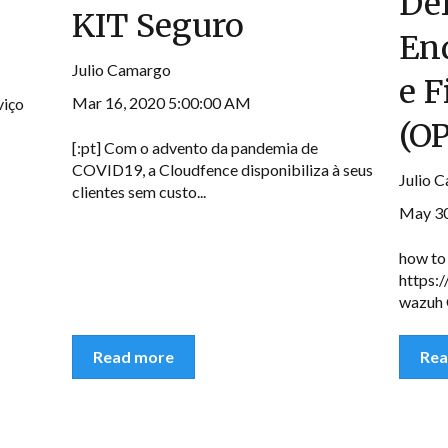
Def
KIT Seguro
En
Julio Camargo
e F
Mar 16, 2020 5:00:00 AM
viço
(O
[:pt] Com o advento da pandemia de
COVID19, a Cloudfence disponibiliza à seus
Julio 
clientes sem custo...
May 30
how to 
https:
wazuh 
Read more
Rea