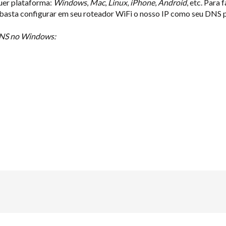
uer plataforma:
Windows
,
Mac
,
Linux
,
iPhone
,
Android
, etc. Para
 basta configurar em seu roteador WiFi o nosso IP como seu DNS p
 DNS no Windows: