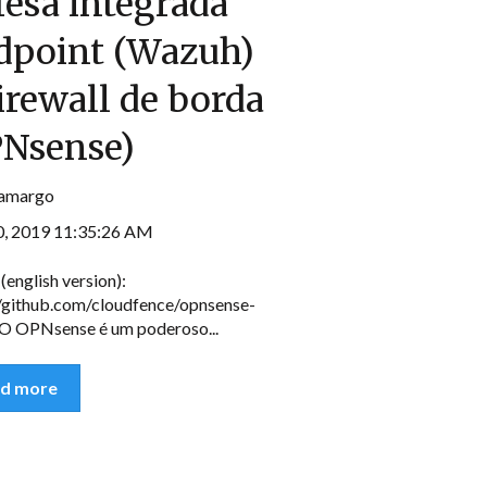
esa integrada
dpoint (Wazuh)
irewall de borda
PNsense)
Camargo
, 2019 11:35:26 AM
(english version):
//github.com/cloudfence/opnsense-
O OPNsense é um poderoso...
d more