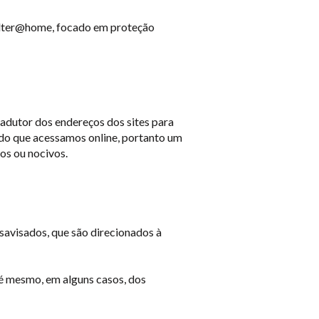
Filter@home, focado em proteção
adutor dos endereços dos sites para
udo que acessamos online, portanto um
ios ou nocivos.
savisados, que são direcionados à
té mesmo, em alguns casos, dos